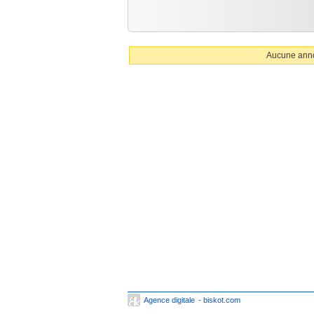
Aucune anno
Agence digitale
- biskot.com