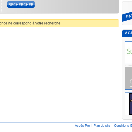
nce ne correspond à votre recherche
AG
Accès Pro
|
Plan du site
|
Conditions G