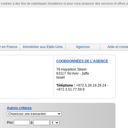
e cookies à des fins de statistiques d'audience et pour vous proposer des services et offres 
r en France
Immobilier aux Etats-Unis
Agences
Aide et conse
COORDONNÉES DE L'AGENCE
79 Hayarkon Street
63117 Tel Aviv - Jaffa
Israël
Téléphone :
+972.5.26.19.29.24 -
+972.3.51.77.59.9
Autres criteres
Prix
à