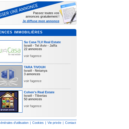
Passez toutes vos
annonces gratuitement !
Je diffuse mon annonce
ENCES IMMOBILIÈRES
Su Casa TLV Real Estate
Israël - Tel Aviv - Jaffa
22 annonces
voir l'agence
TARA TIVOUH
Israël - Netanya
3 annonces
voir l'agence
Cohen's Real Estate
Israël - Tiberias
50 annonces
voir l'agence
énérales d'utilisation
|
Cookies
|
Vie privée
|
Contact