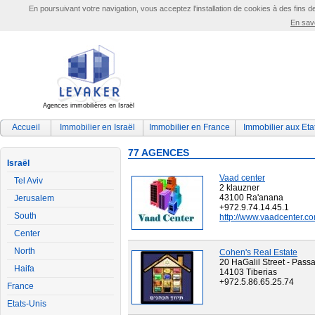
En poursuivant votre navigation, vous acceptez l'installation de cookies à des fins d
En savo
Agences immobilières en Israël
Accueil
Immobilier en Israël
Immobilier en France
Immobilier aux Eta
77 AGENCES
Israël
Vaad center
Tel Aviv
2 klauzner
43100 Ra'anana
Jerusalem
+972.9.74.14.45.1
South
http://www.vaadcenter.c
Center
North
Cohen's Real Estate
20 HaGalil Street - Pass
Haifa
14103 Tiberias
+972.5.86.65.25.74
France
Etats-Unis