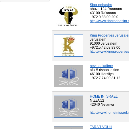
Shor nehasim
ahuza 124 Raanana
43100 Ra'anana
+972.9.88.00.20.0
http://www.shornehasim.c
King Properties Jerusal
Jerusalem
91000 Jerusalem
+972.5.42.03.83.00
http://www.kingpropertie
neve dekalime
afik 5 rishon lezion
46100 Herzliya
+972.7.74.00.31.12
HOME IN ISRAEL
NIZZA 12
42040 Netanya
http://www.homeinisrael.
TARA TIVOUH