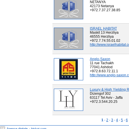
NETANYA
42173 Netanya
+972.7.37.27.38.85
ISRAEL HABITAT
Maskit 13 Herzliya
46555 Herzliya
+972.7.74.55.01.02
http://www.israelhabitat.
Anglo-Saxon
11 rue Tachakh
77041 Ashdod
+972.8.63.72.11.1
http://www.anglo-saxon.co
Luxury & High Yielding R
Dizengof 302
63117 Tel Aviv - Jaffa
+972.3.544.20.25
1
-
2
-
3
-
4
-
5
-
6
Agence digitale
- biskot.com