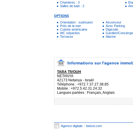
Chambres : 3
Eta
Salles de bain : 2
Ann
OPTIONS
Orientation : sud/ouest
Ascenceur
Près de la mer
Avec Parking
Cuisine américaine
Digicode
WC séparées
Gardien/Concierge
Terrasse
Alarme
Informations sur l'agence immob
TARA TIVOUH
NETANYA
42173 Netanya - Israël
Téléphone : +972.7.37.27.38.85
Mobile : +972.5.42.31.24.32
Langues parlées : Français, Anglais
Agence digitale
- biskot.com