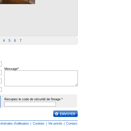
4
5
6
7
Message*
Recopiez le code de sécurité de l'image *
énérales d'utilisation
|
Cookies
|
Vie privée
|
Contact