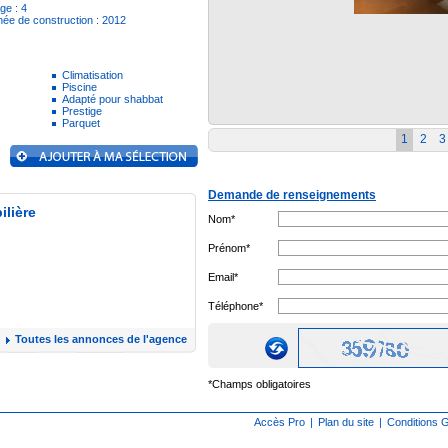
ge : 4
ée de construction : 2012
Climatisation
Piscine
Adapté pour shabbat
Prestige
Parquet
1
2
3
Demande de renseignements
ilière
Nom*
Prénom*
Email*
Téléphone*
Toutes les annonces de l'agence
*Champs obligatoires
Accès Pro
|
Plan du site
|
Conditions G