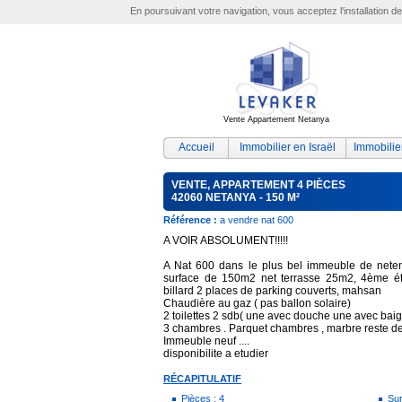
En poursuivant votre navigation, vous acceptez l'installation d
Vente Appartement Netanya
Accueil
Immobilier en Israël
Immobilie
VENTE, APPARTEMENT 4 PIÈCES
42060 NETANYA - 150 M²
Référence :
a vendre nat 600
A VOIR ABSOLUMENT!!!!!
A Nat 600 dans le plus bel immeuble de nete
surface de 150m2 net terrasse 25m2, 4ème éta
billard 2 places de parking couverts, mahsan
Chaudière au gaz ( pas ballon solaire)
2 toilettes 2 sdb( une avec douche une avec baig
3 chambres . Parquet chambres , marbre reste d
Immeuble neuf ....
disponibilite a etudier
RÉCAPITULATIF
Pièces : 4
Sur