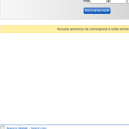
Prix
à
Aucune annonce ne correspond à votre reche
Agence digitale
- biskot.com