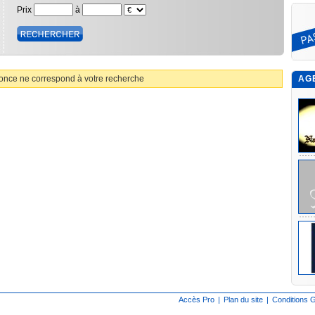
Prix
à
nce ne correspond à votre recherche
AG
Accès Pro
|
Plan du site
|
Conditions G