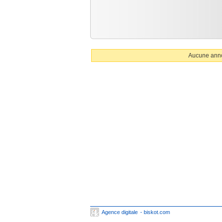
Aucune anno
Agence digitale
- biskot.com