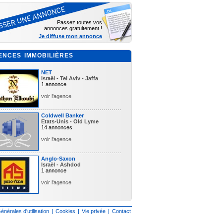
Passez toutes vos
annonces gratuitement !
Je diffuse mon annonce
ENCES IMMOBILIÈRES
NET
Israël - Tel Aviv - Jaffa
1 annonce
voir l'agence
Coldwell Banker
Etats-Unis - Old Lyme
14 annonces
voir l'agence
Anglo-Saxon
Israël - Ashdod
1 annonce
voir l'agence
énérales d'utilisation
|
Cookies
|
Vie privée
|
Contact