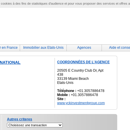
e cookies à des fins de statistiques d'audience et pour vous proposer des services et offres 
r en France
Immobilier aux Etats-Unis
Agences
Aide et conse
RNATIONAL
COORDONNÉES DE L'AGENCE
20505 E Country Club Dr, Apt
438
33139 Miami Beach
Etats-Unis
Téléphone :
+01.3057886478
Mobile :
+01.3057886478
Site :
www.yckinvestmentgroup.com
Autres criteres